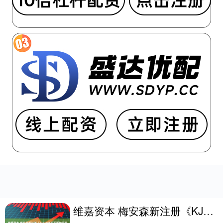
维嘉资本 梅安森新注册《KJ619煤矿瓦斯抽采监控系统V10》等2个项目的软件著作权