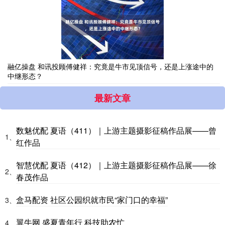
融亿操盘 和讯投顾傅健祥：究竟是牛市见顶信号，还是上涨途中的
中继形态？
最新文章
数魅优配 夏语（411）｜上游主题摄影征稿作品展——曾
1、
红作品
智慧优配 夏语（412）｜上游主题摄影征稿作品展——徐
2、
春茂作品
盒马配资 社区公园织就市民“家门口的幸福”
3、
翼牛网 盛夏青年行 科技助农忙
4、