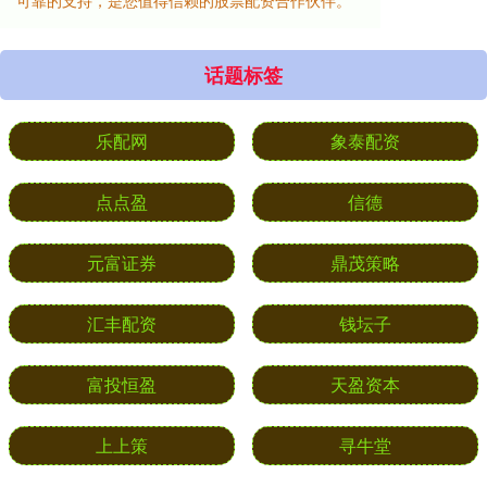
可靠的支持，是您值得信赖的股票配资合作伙伴。
话题标签
乐配网
象泰配资
点点盈
信德
元富证券
鼎茂策略
汇丰配资
钱坛子
富投恒盈
天盈资本
上上策
寻牛堂