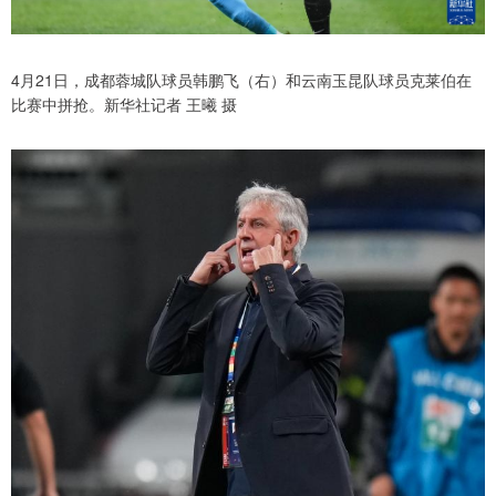
4月21日，成都蓉城队球员韩鹏飞（右）和云南玉昆队球员克莱伯在
比赛中拼抢。新华社记者 王曦 摄