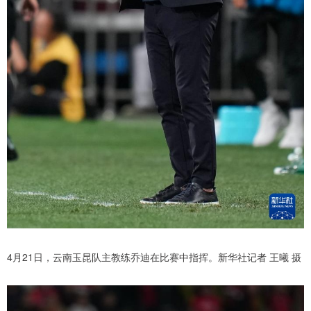
4月21日，云南玉昆队主教练乔迪在比赛中指挥。新华社记者 王曦 摄