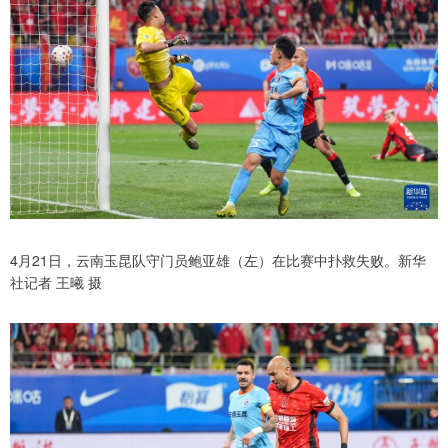
4月21日，云南玉昆队守门员鲍亚雄（左）在比赛中扑救失败。新华
社记者 王曦 摄