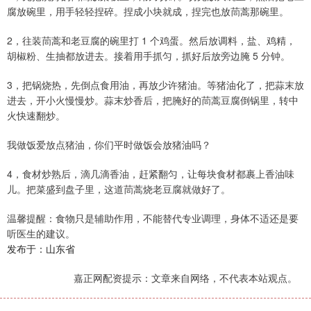
腐放碗里，用手轻轻捏碎。捏成小块就成，捏完也放茼蒿那碗里。
2，往装茼蒿和老豆腐的碗里打 1 个鸡蛋。然后放调料，盐、鸡精，
胡椒粉、生抽都放进去。接着用手抓匀，抓好后放旁边腌 5 分钟。
3，把锅烧热，先倒点食用油，再放少许猪油。等猪油化了，把蒜末放
进去，开小火慢慢炒。蒜末炒香后，把腌好的茼蒿豆腐倒锅里，转中
火快速翻炒。
我做饭爱放点猪油，你们平时做饭会放猪油吗？
4，食材炒熟后，滴几滴香油，赶紧翻匀，让每块食材都裹上香油味
儿。把菜盛到盘子里，这道茼蒿烧老豆腐就做好了。
温馨提醒：食物只是辅助作用，不能替代专业调理，身体不适还是要
听医生的建议。
发布于：山东省
嘉正网配资提示：文章来自网络，不代表本站观点。