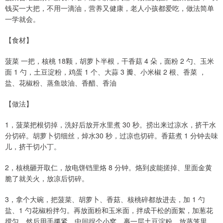
钱买一大把，不用一滴油，营养又健康，老人小孩都爱吃，做法简单
一学就会。
【食材】
菠菜 一把，核桃 18颗，胡萝卜半根，干香菇 4 朵，面粉 2 勺、玉米
面 1 勺，土豆淀粉，鸡蛋 1 个、大蒜 3 瓣、小米椒 2 根、香菜 ，
盐、花椒粉、蒸鱼豉油、香醋、香油
【做法】
1，菠菜把根切掉，洗好后放开水里煮 30 秒。捞出来过凉水，挤干水
分切碎。胡萝卜切细丝，焯水30 秒，过凉也切碎。香菇煮 1 分钟去味
儿，挤干切小丁。
2，核桃砸开取仁，放电饼铛里烙 8 分钟。烙到皮能搓掉、里面金黄
脆了就关火，放凉后切碎。
3，拿个大碗，把菠菜、胡萝卜、香菇、核桃碎都放进去，加 1 勺
盐、1 勺花椒粉拌匀。再放面粉和玉米面，拌成干松的面絮，加葱花
搅匀。然后用手攥紧，中间捏个小窝，裹一层土豆淀粉，放蒸笼里。