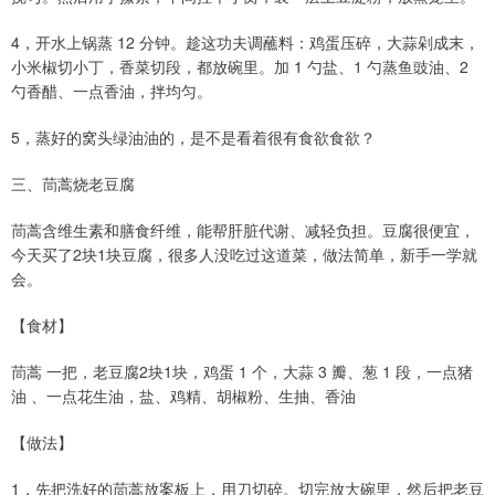
4，开水上锅蒸 12 分钟。趁这功夫调蘸料：鸡蛋压碎，大蒜剁成末，
小米椒切小丁，香菜切段，都放碗里。加 1 勺盐、1 勺蒸鱼豉油、2
勺香醋、一点香油，拌均匀。
5，蒸好的窝头绿油油的，是不是看着很有食欲食欲？
三、茼蒿烧老豆腐
茼蒿含维生素和膳食纤维，能帮肝脏代谢、减轻负担。豆腐很便宜，
今天买了2块1块豆腐，很多人没吃过这道菜，做法简单，新手一学就
会。
【食材】
茼蒿 一把，老豆腐2块1块，鸡蛋 1 个，大蒜 3 瓣、葱 1 段，一点猪
油 、一点花生油，盐、鸡精、胡椒粉、生抽、香油
【做法】
1，先把洗好的茼蒿放案板上，用刀切碎。切完放大碗里，然后把老豆