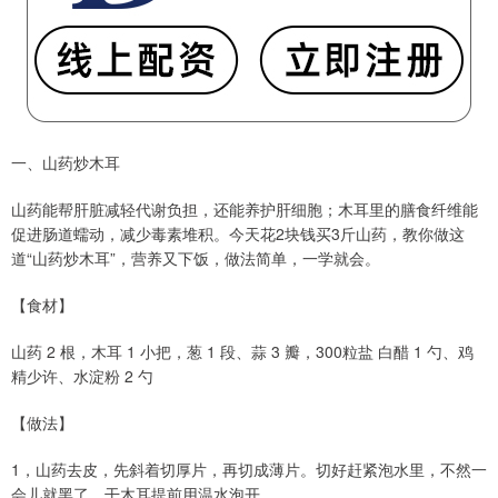
一、山药炒木耳
山药能帮肝脏减轻代谢负担，还能养护肝细胞；木耳里的膳食纤维能
促进肠道蠕动，减少毒素堆积。今天花2块钱买3斤山药，教你做这
道“山药炒木耳”，营养又下饭，做法简单，一学就会。
【食材】
山药 2 根，木耳 1 小把，葱 1 段、蒜 3 瓣，300粒盐 白醋 1 勺、鸡
精少许、水淀粉 2 勺
【做法】
1，山药去皮，先斜着切厚片，再切成薄片。切好赶紧泡水里，不然一
会儿就黑了。干木耳提前用温水泡开。