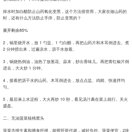
焯水时加白醋防止山药氧化变黑，这个方法很管用，大家在做山药的
时，还有什么方法防止手痒，防止变黑的？
展开剩余85%
2，锅里烧开水，放 1 勺盐、1 勺白醋，再把山药片和木耳倒进去。煮
2 分钟捞出来，过遍凉水，沥干水放着。
3，锅烧热倒油，油热了放葱花、蒜末，炒出香味儿。再把青红椒片倒
进去，大火炒 1 分钟。
4，接着把沥干水的山药、木耳倒进去，放点点盐、鸡精、快速拌均
匀。
5，最后淋上水淀粉，大火再炒 10 秒，看见汤汁裹在菜上就行。关火
盛盘。
二、无油菠菜核桃窝头
菠菜含维生素和膳食纤维，能帮肝脏代谢，减轻负担。菠菜便宜，2块