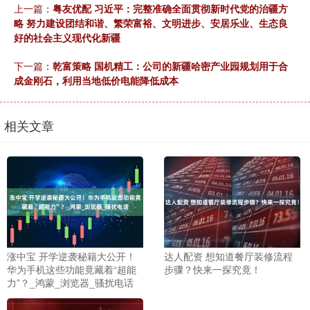
上一篇：
粤友优配 习近平：完整准确全面贯彻新时代党的治疆方
略 努力建设团结和谐、繁荣富裕、文明进步、安居乐业、生态良
好的社会主义现代化新疆
下一篇：
乾富策略 国机精工：公司的新疆哈密产业园规划用于合
成金刚石，利用当地低价电能降低成本
相关文章
涨中宝 开学逆袭秘籍大公开！
达人配资 想知道餐厅装修流程
华为手机这些功能竟藏着“超能
步骤？快来一探究竟！
力”？_鸿蒙_浏览器_骚扰电话