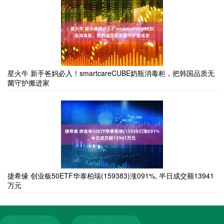
星火牛 新手爸妈必入！smartcareCUBE奶瓶消毒柜，把韩国品质无
菌守护搬进家
捷希缘 创业板50ETF华泰柏瑞(159383)涨091%, 半日成交额13941
万元